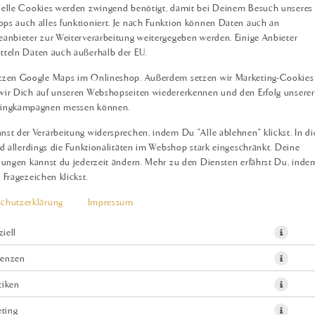
ielle Cookies werden zwingend benötigt, damit bei Deinem Besuch unseres
ps auch alles funktioniert. Je nach Funktion können Daten auch an
eanbieter zur Weiterverarbeitung weitergegeben werden. Einige Anbieter
tteln Daten auch außerhalb der EU.
ARTIKELDETAILS
tzen Google Maps im Onlineshop. Außerdem setzen wir Marketing-Cookies 
wir Dich auf unseren Webshopseiten wiedererkennen und den Erfolg unserer
tingkampagnen messen können.
GARNELEN MAKHAN
nst der Verarbeitung widersprechen, indem Du "Alle ablehnen" klickst. In d
ind allerdings die Funktionalitäten im Webshop stark eingeschränkt. Deine
Produktinfos
llungen kannst du jederzeit ändern. Mehr zu den Diensten erfährst Du, ind
 Fragezeichen klickst.
chutzerklärung
Impressum
ziell
renzen
tiken
ting