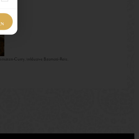
EN
maten-Curry, inklusive Basmati-Reis.