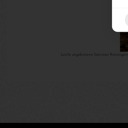
Leicht angebratene Seawater Riesengar