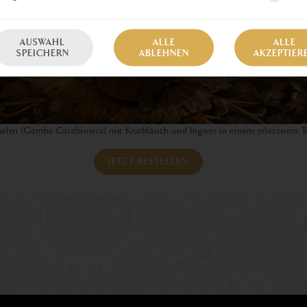
AUSWAHL
ALLE
ALLE
SPEICHERN
ABLEHNEN
AKZEPTIER
nelen (Gamba Carabiniera) mit Knoblauch und Ingwer in einem erlesenem To
JETZT BESTELLEN