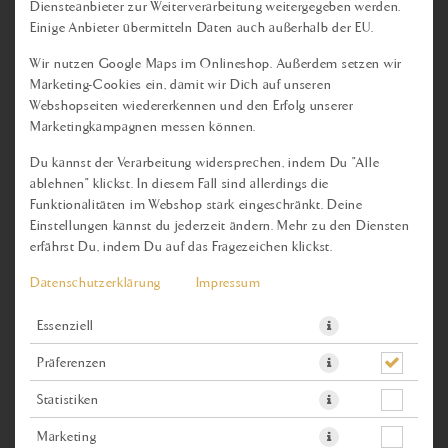
Diensteanbieter zur Weiterverarbeitung weitergegeben werden.
MINZ-CHUTNEY-DIP
Einige Anbieter übermitteln Daten auch außerhalb der EU.
Produktinfos
Wir nutzen Google Maps im Onlineshop. Außerdem setzen wir
Marketing-Cookies ein, damit wir Dich auf unseren
Webshopseiten wiedererkennen und den Erfolg unserer
Marketingkampagnen messen können.
Du kannst der Verarbeitung widersprechen, indem Du "Alle
ablehnen" klickst. In diesem Fall sind allerdings die
Funktionalitäten im Webshop stark eingeschränkt. Deine
Einstellungen kannst du jederzeit ändern. Mehr zu den Diensten
erfährst Du, indem Du auf das Fragezeichen klickst.
Datenschutzerklärung
Impressum
Essenziell
Präferenzen
Frischer Joghurt-Minz-Dip. Verfeinert mit einem Spritzer Limette.
Statistiken
JETZT BESTELLEN
Marketing